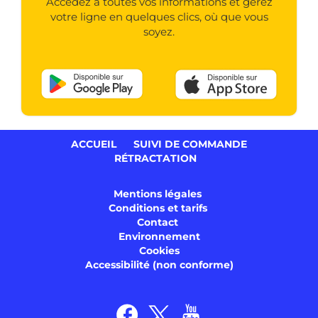
Accédez à toutes vos informations et gérez
votre ligne en quelques clics, où que vous
soyez.
ACCUEIL
SUIVI DE COMMANDE
RÉTRACTATION
Mentions légales
Conditions et tarifs
Contact
Environnement
Cookies
Accessibilité (non conforme)